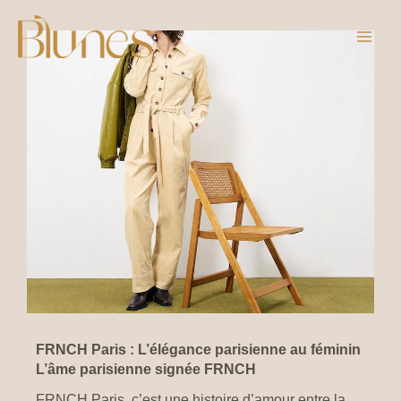
Aller
Facebook
Instagram
au
contenu
FRNCH Paris : L’élégance parisienne au féminin
L’âme parisienne signée FRNCH
FRNCH Paris, c’est une histoire d’amour entre la