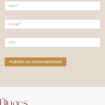
Nom*
E-
mail*
Site