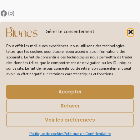
Contact
Gérer le consentement
À Propos de Blunes
Suivi de Commandes
Pour offrir les meilleures expériences, nous utilisons des technologies
telles que les cookies pour stocker et/ou accéder aux informations des
appareils. Le fait de consentir à ces technologies nous permettra de traiter
des données telles que le comportement de navigation ou les ID uniques
sur ce site. Le fait de ne pas consentir ou de retirer son consentement peut
CGV
avoir un effet négatif sur certaines caractéristiques et fonctions.
Livraisons et Retours
Mentions Légales
Politique de Confidentialité
Accepter
Refuser
Voir les préférences
© 2026 Blunes – Tous droits réservés | Site réalisé pour
Blunes par DEBORAISSANCE
Politique de cookies
Politique de Confidentialité