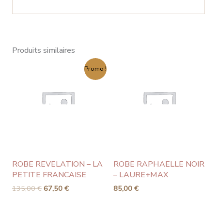
Produits similaires
Le
Le
Promo !
prix
prix
initial
actuel
était :
est :
135,00 €.
67,50 €.
ROBE REVELATION – LA
ROBE RAPHAELLE NOIR
PETITE FRANCAISE
– LAURE+MAX
135,00
€
67,50
€
85,00
€