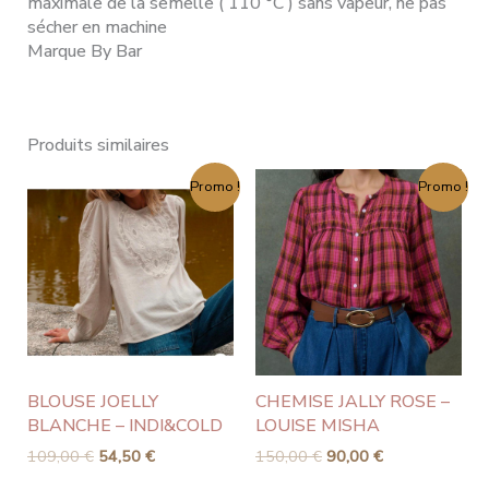
maximale de la semelle ( 110 °C ) sans vapeur, ne pas
sécher en machine
Marque By Bar
Produits similaires
Le
Le
Le
Le
Promo !
Promo !
prix
prix
prix
prix
initial
actuel
initial
actuel
était :
est :
était :
est :
109,00 €.
54,50 €.
150,00 €.
90,00 €.
BLOUSE JOELLY
CHEMISE JALLY ROSE –
BLANCHE – INDI&COLD
LOUISE MISHA
109,00
€
54,50
€
150,00
€
90,00
€