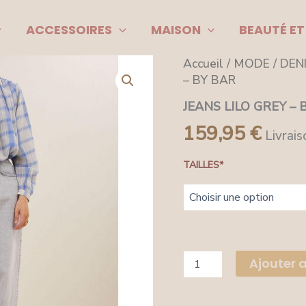
ACCESSOIRES
MAISON
BEAUTÉ ET
quantité
Accueil
/
MODE
/
DEN
de
– BY BAR
JEANS
LILO
JEANS LILO GREY – 
GREY
159,95
€
-
Livrais
BY
BAR
TAILLES*
Ajouter 