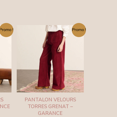
Le
Le
Promo !
Promo !
ix
prix
prix
tuel
initial
actuel
 :
était :
est :
,50 €.
119,00 €.
54,50 €.
RS
PANTALON VELOURS
ANCE
TORRES GRENAT –
GARANCE