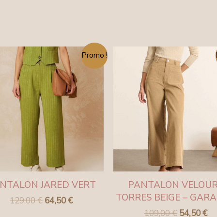
Le
Le
Le
Le
Promo !
prix
prix
prix
pr
initial
actuel
initial
ac
était :
est :
était :
est
129,00 €.
64,50 €.
109,00 €.
54
NTALON JARED VERT
PANTALON VELOU
TORRES BEIGE – GAR
129,00
€
64,50
€
109,00
€
54,50
€