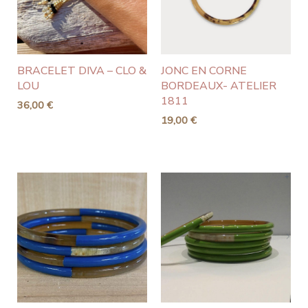
BRACELET DIVA – CLO &
JONC EN CORNE
LOU
BORDEAUX- ATELIER
1811
36,00
€
19,00
€