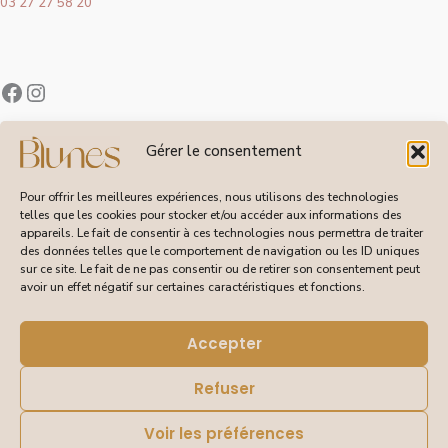
03 27 27 58 20
Contact
Gérer le consentement
À Propos de Blunes
Suivi de Commandes
Pour offrir les meilleures expériences, nous utilisons des technologies
telles que les cookies pour stocker et/ou accéder aux informations des
appareils. Le fait de consentir à ces technologies nous permettra de traiter
des données telles que le comportement de navigation ou les ID uniques
sur ce site. Le fait de ne pas consentir ou de retirer son consentement peut
CGV
avoir un effet négatif sur certaines caractéristiques et fonctions.
Livraisons et Retours
Mentions Légales
Politique de Confidentialité
Accepter
Refuser
Voir les préférences
© 2026 Blunes – Tous droits réservés | Site réalisé pour