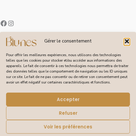
Contact
Gérer le consentement
À Propos de Blunes
Suivi de Commandes
Pour offrir les meilleures expériences, nous utilisons des technologies
telles que les cookies pour stocker et/ou accéder aux informations des
appareils. Le fait de consentir à ces technologies nous permettra de traiter
des données telles que le comportement de navigation ou les ID uniques
sur ce site. Le fait de ne pas consentir ou de retirer son consentement peut
CGV
avoir un effet négatif sur certaines caractéristiques et fonctions.
Livraisons et Retours
Mentions Légales
Politique de Confidentialité
Accepter
Refuser
Voir les préférences
© 2026 Blunes – Tous droits réservés | Site réalisé pour
Blunes par DEBORAISSANCE