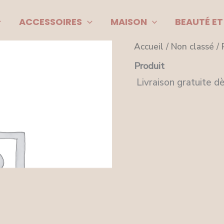
ACCESSOIRES
MAISON
BEAUTÉ ET
Accueil
/
Non classé
/ 
Produit
Livraison gratuite d