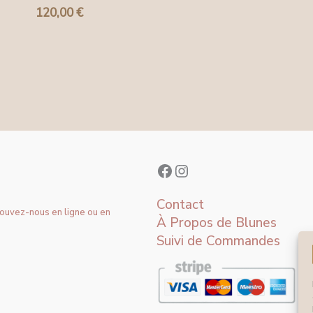
120,00
€
Contact
rouvez-nous en ligne ou en
À Propos de Blunes
Suivi de Commandes