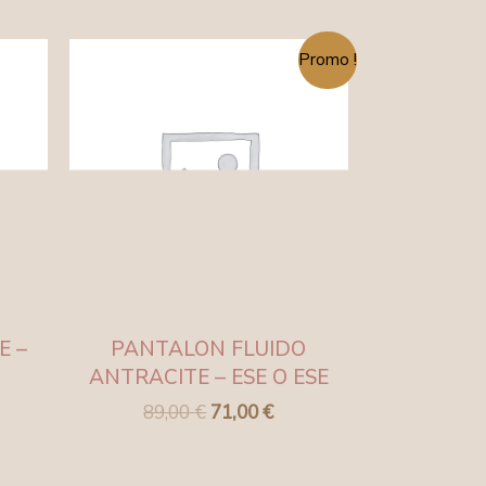
Le
Le
Promo !
prix
prix
initial
actuel
était :
est :
89,00 €.
71,00 €.
E –
PANTALON FLUIDO
ANTRACITE – ESE O ESE
89,00
€
71,00
€