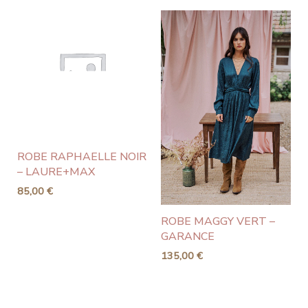
ROBE RAPHAELLE NOIR
– LAURE+MAX
85,00
€
ROBE MAGGY VERT –
GARANCE
135,00
€