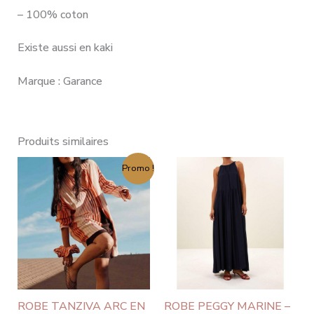
– 100% coton
Existe aussi en kaki
Marque : Garance
Produits similaires
Le
Le
Promo !
prix
prix
initial
actuel
était :
est :
160,00 €.
128,00 €.
ROBE TANZIVA ARC EN
ROBE PEGGY MARINE –