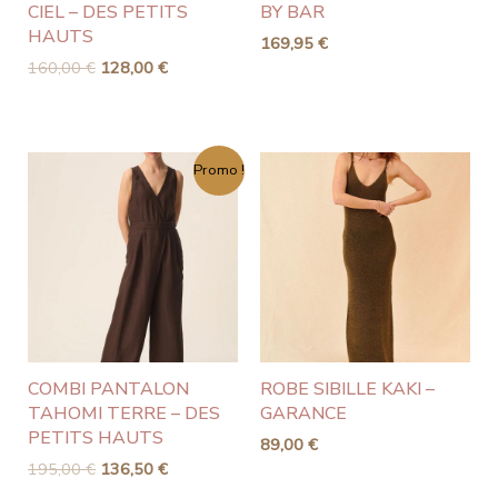
CIEL – DES PETITS
BY BAR
HAUTS
169,95
€
160,00
€
128,00
€
Le
Le
Promo !
prix
prix
initial
actuel
était :
est :
195,00 €.
136,50 €.
COMBI PANTALON
ROBE SIBILLE KAKI –
TAHOMI TERRE – DES
GARANCE
PETITS HAUTS
89,00
€
195,00
€
136,50
€