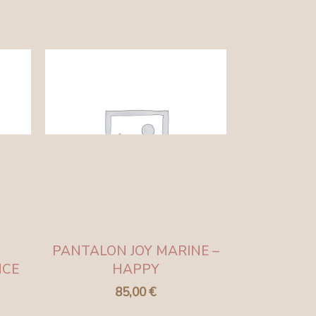
PANTALON JOY MARINE –
NCE
HAPPY
85,00
€