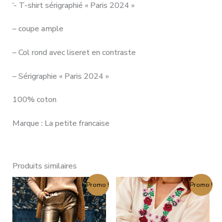
‘- T-shirt sérigraphié « Paris 2024 »
– coupe ample
– Col rond avec liseret en contraste
– Sérigraphie « Paris 2024 »
100% coton
Marque : La petite francaise
Produits similaires
Le
Le
Le
Le
Promo !
Promo !
prix
prix
prix
prix
initial
actuel
initial
actuel
était :
est :
était :
est :
69,00 €.
34,50 €.
85,00 €.
42,50 €.