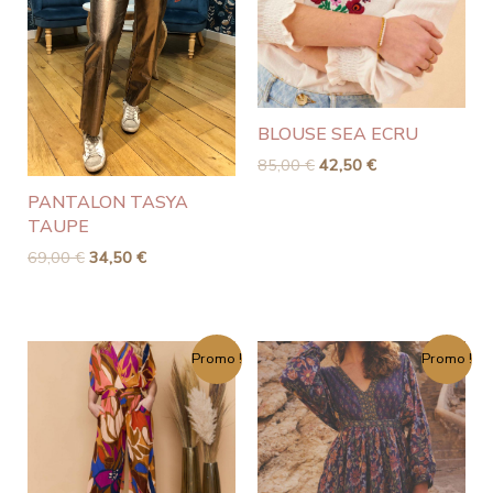
BLOUSE SEA ECRU
85,00
€
42,50
€
PANTALON TASYA
TAUPE
69,00
€
34,50
€
Le
Le
Le
Le
Promo !
Promo !
prix
prix
prix
prix
initial
actuel
initial
actuel
était :
est :
était :
est :
150,00 €.
75,00 €.
160,00 €.
80,00 €.