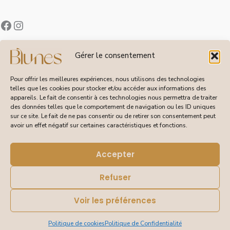
Contact
Gérer le consentement
À Propos de Blunes
Suivi de Commandes
Pour offrir les meilleures expériences, nous utilisons des technologies
telles que les cookies pour stocker et/ou accéder aux informations des
appareils. Le fait de consentir à ces technologies nous permettra de traiter
des données telles que le comportement de navigation ou les ID uniques
sur ce site. Le fait de ne pas consentir ou de retirer son consentement peut
CGV
avoir un effet négatif sur certaines caractéristiques et fonctions.
Livraisons et Retours
Mentions Légales
Politique de Confidentialité
Accepter
Refuser
Voir les préférences
© 2026 Blunes – Tous droits réservés | Site réalisé pour
Blunes par DEBORAISSANCE
Politique de cookies
Politique de Confidentialité