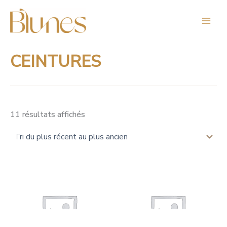
Trié
Aller
du
au
plus
contenu
récent
au
plus
ancien
CEINTURES
11 résultats affichés