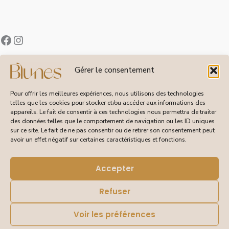
Contact
Gérer le consentement
À Propos de Blunes
Suivi de Commandes
Pour offrir les meilleures expériences, nous utilisons des technologies
telles que les cookies pour stocker et/ou accéder aux informations des
appareils. Le fait de consentir à ces technologies nous permettra de traiter
des données telles que le comportement de navigation ou les ID uniques
sur ce site. Le fait de ne pas consentir ou de retirer son consentement peut
CGV
avoir un effet négatif sur certaines caractéristiques et fonctions.
Livraisons et Retours
Mentions Légales
Politique de Confidentialité
Accepter
Refuser
Voir les préférences
© 2026 Blunes – Tous droits réservés | Site réalisé pour