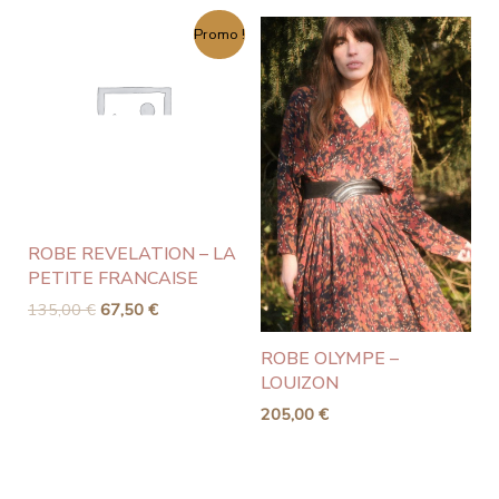
Le
Le
Promo !
prix
prix
initial
actuel
était :
est :
135,00 €.
67,50 €.
ROBE REVELATION – LA
PETITE FRANCAISE
135,00
€
67,50
€
ROBE OLYMPE –
LOUIZON
205,00
€