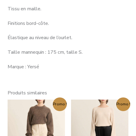
Tissu en maille.
Finitions bord-côte.
Élastique au niveau de l‘ourlet.
Taille mannequin : 175 cm, taille S.
Marque : Yersé
Produits similaires
Le
Le
Le
Le
Promo !
Promo !
prix
prix
prix
prix
initial
actuel
initial
actuel
était :
est :
était :
est :
179,00 €.
107,00 €.
115,00 €.
69,00 €.