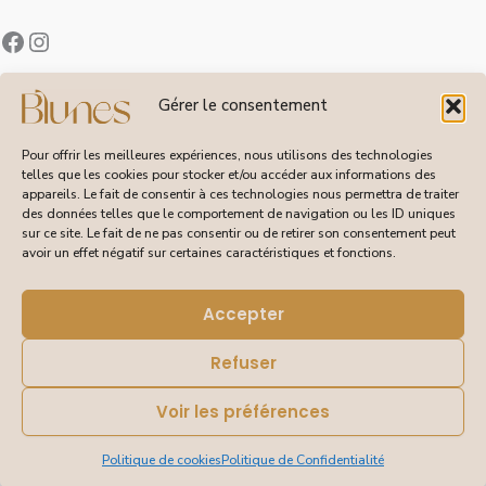
Contact
Gérer le consentement
À Propos de Blunes
Suivi de Commandes
Pour offrir les meilleures expériences, nous utilisons des technologies
telles que les cookies pour stocker et/ou accéder aux informations des
appareils. Le fait de consentir à ces technologies nous permettra de traiter
des données telles que le comportement de navigation ou les ID uniques
sur ce site. Le fait de ne pas consentir ou de retirer son consentement peut
CGV
avoir un effet négatif sur certaines caractéristiques et fonctions.
Livraisons et Retours
Mentions Légales
Politique de Confidentialité
Accepter
Refuser
Voir les préférences
© 2026 Blunes – Tous droits réservés | Site réalisé pour
Blunes par DEBORAISSANCE
Politique de cookies
Politique de Confidentialité