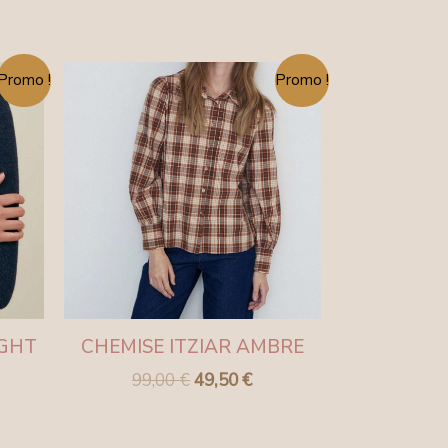
Le
Le
Promo !
Promo !
ix
prix
prix
tuel
initial
actuel
 :
était :
est :
,00 €.
99,00 €.
49,50 €.
IGHT
CHEMISE ITZIAR AMBRE
99,00
€
49,50
€