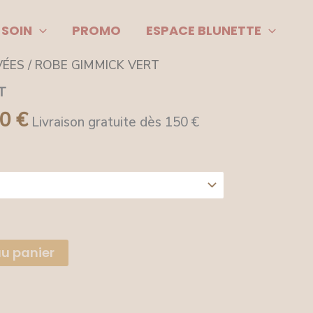
 SOIN
PROMO
ESPACE BLUNETTE
Le
VÉES
/ ROBE GIMMICK VERT
prix
T
50
€
al
actuel
Livraison gratuite dès 150 €
 :
est :
00 €.
69,50 €.
au panier