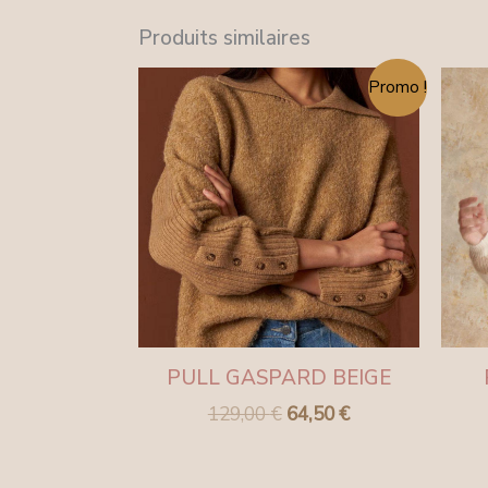
Produits similaires
Le
Le
Promo !
prix
prix
initial
actuel
était :
est :
129,00 €.
64,50 €.
PULL GASPARD BEIGE
129,00
€
64,50
€