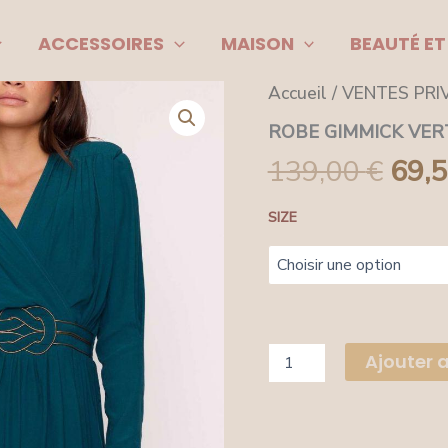
ACCESSOIRES
MAISON
BEAUTÉ ET
quantité
Le
Accueil
/
VENTES PRI
de
prix
ROBE
ROBE GIMMICK VER
GIMMICK
139,00
€
69,
initi
VERT
était
SIZE
139,
Ajouter 