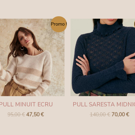
Le
Le
Le
Le
Promo !
prix
prix
prix
pr
initial
actuel
initial
ac
était :
est :
était :
est
95,00 €.
47,50 €.
140,00 €.
70
PULL MINUIT ECRU
PULL SARESTA MIDN
95,00
€
47,50
€
140,00
€
70,00
€