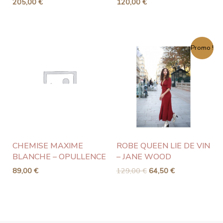
205,00
€
120,00
€
Le
Le
Promo !
prix
prix
initial
actuel
était :
est :
129,00 €.
64,50 €.
CHEMISE MAXIME
ROBE QUEEN LIE DE VIN
BLANCHE – OPULLENCE
– JANE WOOD
89,00
€
129,00
€
64,50
€