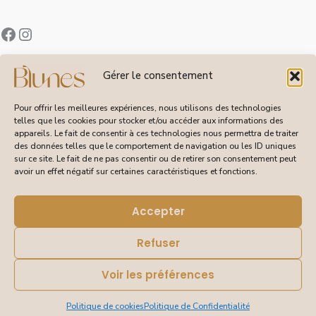
Contact
Gérer le consentement
À Propos de Blunes
Suivi de Commandes
Pour offrir les meilleures expériences, nous utilisons des technologies
telles que les cookies pour stocker et/ou accéder aux informations des
appareils. Le fait de consentir à ces technologies nous permettra de traiter
des données telles que le comportement de navigation ou les ID uniques
sur ce site. Le fait de ne pas consentir ou de retirer son consentement peut
CGV
avoir un effet négatif sur certaines caractéristiques et fonctions.
Livraisons et Retours
Mentions Légales
Politique de Confidentialité
Accepter
Refuser
Voir les préférences
© 2026 Blunes – Tous droits réservés | Site réalisé pour
Blunes par DEBORAISSANCE
Politique de cookies
Politique de Confidentialité