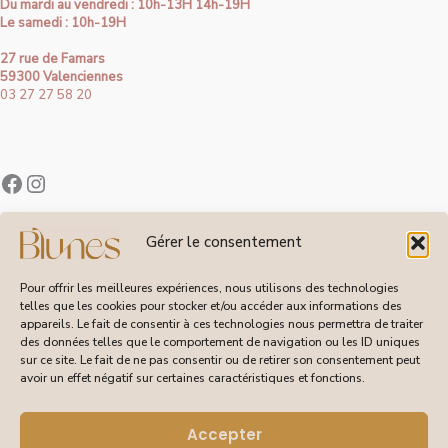
Du mardi au vendredi : 10h-13H 14h-19H
Le samedi : 10h-19H
27 rue de Famars
59300 Valenciennes
03 27 27 58 20
Contact
Gérer le consentement
À Propos de Blunes
Suivi de Commandes
Pour offrir les meilleures expériences, nous utilisons des technologies
telles que les cookies pour stocker et/ou accéder aux informations des
appareils. Le fait de consentir à ces technologies nous permettra de traiter
des données telles que le comportement de navigation ou les ID uniques
sur ce site. Le fait de ne pas consentir ou de retirer son consentement peut
CGV
avoir un effet négatif sur certaines caractéristiques et fonctions.
Livraisons et Retours
Mentions Légales
Politique de Confidentialité
Accepter