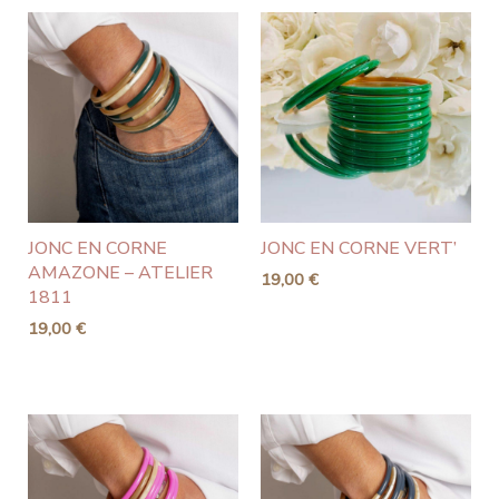
JONC EN CORNE
JONC EN CORNE VERT’
AMAZONE – ATELIER
19,00
€
1811
19,00
€