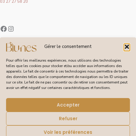
03 27 27 58 20
Contact
Gérer le consentement
À Propos de Blunes
Suivi de Commandes
Pour offrir les meilleures expériences, nous utilisons des technologies
telles que les cookies pour stocker et/ou accéder aux informations des
appareils. Le fait de consentir à ces technologies nous permettra de traiter
des données telles que le comportement de navigation ou les ID uniques
sur ce site. Le fait de ne pas consentir ou de retirer son consentement peut
CGV
avoir un effet négatif sur certaines caractéristiques et fonctions.
Livraisons et Retours
Mentions Légales
Politique de Confidentialité
Accepter
Refuser
Voir les préférences
© 2026 Blunes – Tous droits réservés | Site réalisé pour